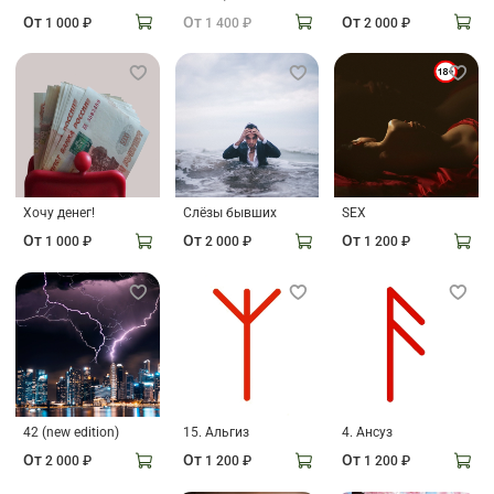
От
От
От
1 000 ₽
1 400 ₽
2 000 ₽
Хочу денег!
Слёзы бывших
SEX
От
От
От
1 000 ₽
2 000 ₽
1 200 ₽
42 (new edition)
15. Альгиз
4. Ансуз
От
От
От
2 000 ₽
1 200 ₽
1 200 ₽