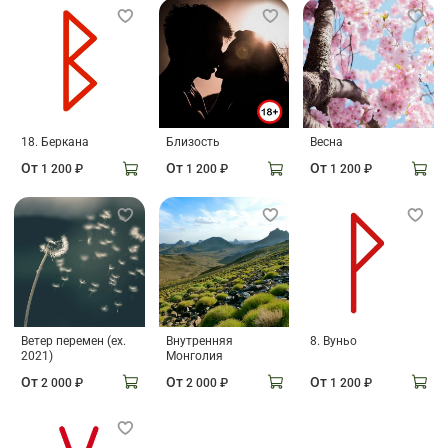
18. Беркана
Близость
Весна
От
От
От
1 200 ₽
1 200 ₽
1 200 ₽
Ветер перемен (ex.
Внутренняя
8. Вуньо
2021)
Монголия
От
От
От
2 000 ₽
2 000 ₽
1 200 ₽